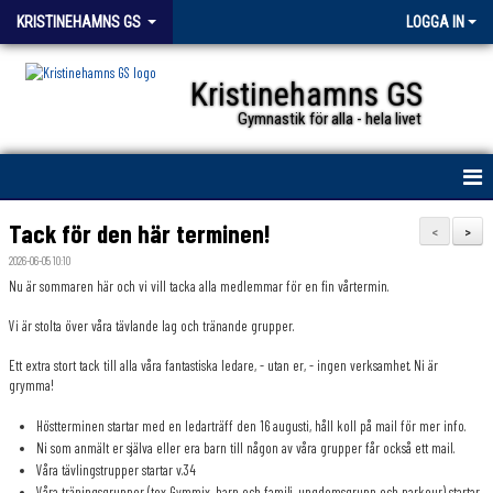
KRISTINEHAMNS GS
LOGGA IN
Kristinehamns GS
Gymnastik för alla - hela livet
HEM
Tack för den här terminen!
<
>
2026-06-05 10:10
KGS
Nu är sommaren här och vi vill tacka alla medlemmar för en fin vårtermin.
FÖRENINGSKOLLEKTION
Vi är stolta över våra tävlande lag och tränande grupper.
Ett extra stort tack till alla våra fantastiska ledare, - utan er, - ingen verksamhet. Ni är
KALENDER
grymma!
NYHETER
Höstterminen startar med en ledarträff den 16 augusti, håll koll på mail för mer info.
Ni som anmält er själva eller era barn till någon av våra grupper får också ett mail.
DOKUMENT
Våra tävlingstrupper startar v.34
Våra träningsgrupper (tex Gymmix, barn och familj, ungdomsgrupp och parkour) startar