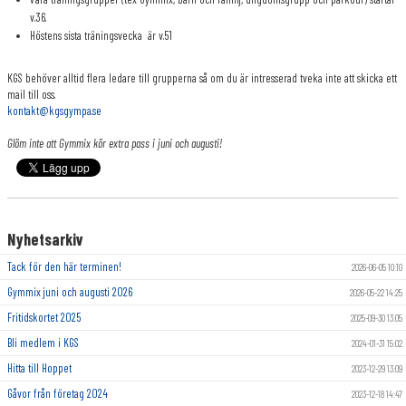
KONTAKT
v.36.
Höstens sista träningsvecka är v.51
BOKNINGSSIDA
KGS behöver alltid flera ledare till grupperna så om du är intresserad tveka inte att skicka ett
mail till oss.
kontakt@kgsgympa.se
Glöm inte att Gymmix kör extra pass i juni och augusti!
Nyhetsarkiv
Tack för den här terminen!
2026-06-05 10:10
Gymmix juni och augusti 2026
2026-05-22 14:25
Fritidskortet 2025
2025-09-30 13:05
Bli medlem i KGS
2024-01-31 15:02
Hitta till Hoppet
2023-12-29 13:09
Gåvor från företag 2024
2023-12-18 14:47