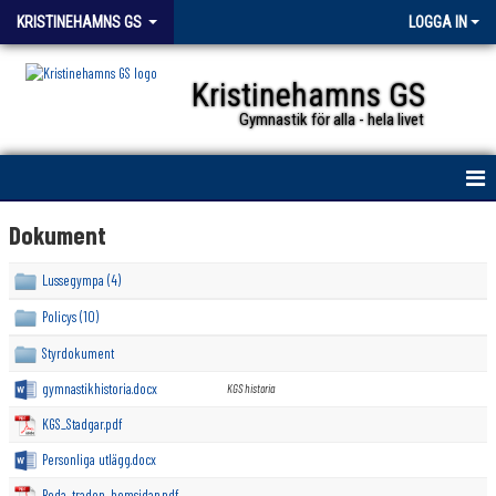
KRISTINEHAMNS GS
LOGGA IN
Kristinehamns GS
Gymnastik för alla - hela livet
HEM
Dokument
KGS
Lussegympa (4)
Policys (10)
FÖRENINGSKOLLEKTION
Styrdokument
KALENDER
gymnastikhistoria.docx
KGS historia
NYHETER
KGS_Stadgar.pdf
Personliga utlägg.docx
DOKUMENT
Roda_traden_hemsidan.pdf