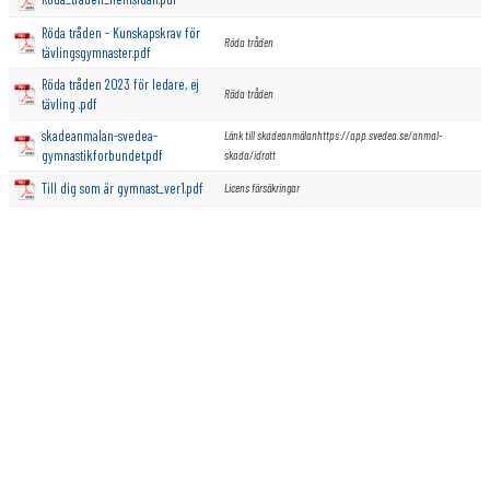
KONTAKT
Röda tråden - Kunskapskrav för
Röda tråden
tävlingsgymnaster.pdf
BOKNINGSSIDA
Röda tråden 2023 för ledare, ej
Röda tråden
tävling .pdf
skadeanmalan-svedea-
Länk till skadeanmälanhttps://app.svedea.se/anmal-
gymnastikforbundet.pdf
skada/idrott
Till dig som är gymnast_ver1.pdf
Licens försäkringar