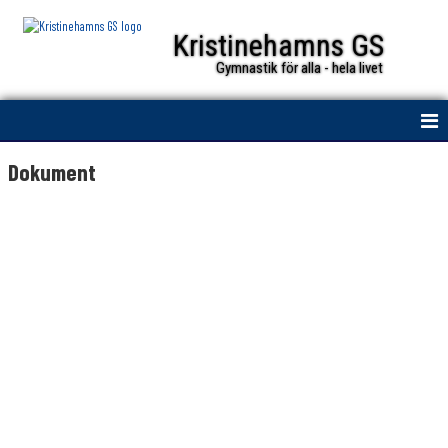
Kristinehamns GS
Gymnastik för alla - hela livet
HEM
Dokument
NYHETER
KALENDER
TRUPPEN
BILDGALLERI
DOKUMENT
KONTAKT