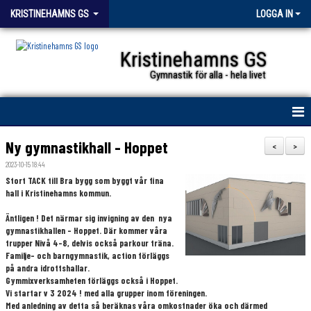
KRISTINEHAMNS GS
LOGGA IN
Kristinehamns GS
Gymnastik för alla - hela livet
HEM
Ny gymnastikhall - Hoppet
<
>
2023-10-15 18:44
KGS
Stort TACK till Bra bygg som byggt vår fina
hall i Kristinehamns kommun.
FÖRENINGSKOLLEKTION
Äntligen ! Det närmar sig invigning av den nya
gymnastikhallen - Hoppet. Där kommer våra
KALENDER
trupper Nivå
4-8, delvis också parkour träna.
Familje- och barngymnastik, action förläggs
NYHETER
på andra idrottshallar.
Gymmixverksamheten förläggs också i Hoppet.
DOKUMENT
Vi startar v 3 2024 ! med alla grupper inom föreningen.
Med anledning av detta så beräknas våra omkostnader öka och därmed