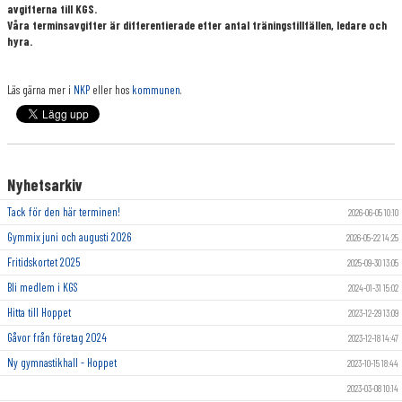
avgifterna till KGS.
KONTAKT
Våra terminsavgifter är differentierade efter antal träningstillfällen, ledare och
hyra.
BOKNINGSSIDA
Läs gärna mer i
NKP
eller hos
kommunen
.
Nyhetsarkiv
Tack för den här terminen!
2026-06-05 10:10
Gymmix juni och augusti 2026
2026-05-22 14:25
Fritidskortet 2025
2025-09-30 13:05
Bli medlem i KGS
2024-01-31 15:02
Hitta till Hoppet
2023-12-29 13:09
Gåvor från företag 2024
2023-12-18 14:47
Ny gymnastikhall - Hoppet
2023-10-15 18:44
2023-03-08 10:14