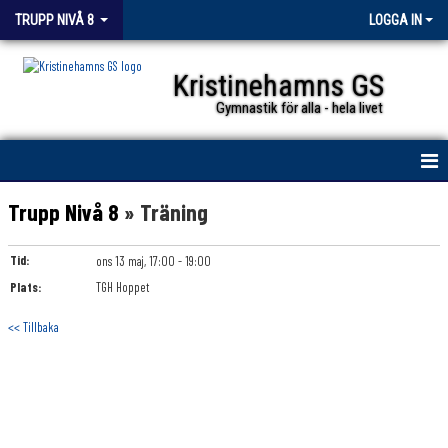
TRUPP NIVÅ 8
LOGGA IN
Kristinehamns GS
Gymnastik för alla - hela livet
HEM
Trupp Nivå 8
» Träning
NYHETER
Tid:
ons 13 maj, 17:00 - 19:00
Plats:
KALENDER
TGH Hoppet
<< Tillbaka
TRUPPEN